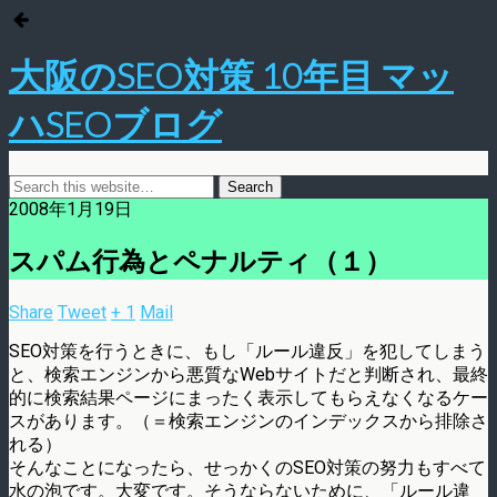
大阪のSEO対策 10年目 マッ
ハSEOブログ
2008年1月19日
スパム行為とペナルティ（１）
Share
Tweet
+ 1
Mail
SEO対策を行うときに、もし「ルール違反」を犯してしまう
と、検索エンジンから悪質なWebサイトだと判断され、最終
的に検索結果ページにまったく表示してもらえなくなるケー
スがあります。（＝検索エンジンのインデックスから排除さ
れる）
そんなことになったら、せっかくのSEO対策の努力もすべて
水の泡です。大変です。そうならないために、「ルール違