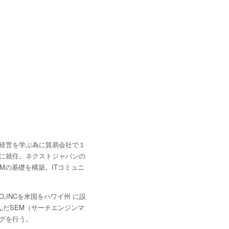
、経営を学ぶ為に貿易会社で１
長に就任。ネクストジャパンの
Mの基礎を構築。ITコミュニ
,INCを米国をハワイ州 に設
んだSEM（サーチエンジンマ
グを行う。