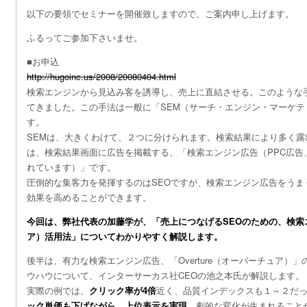
以下の要領でセミナーを開催致しますので、ご案内申し上げます。
ふるってご参加下さいませ。
■お申込
http://hugoinc.us/2008/20080404.html
検索エンジンから見込み客を誘導し、売上に直結させる。このような
てきました。この手法は一般に「SEM（サーチ・エンジン・マーケテ
す。
SEMは、大きくわけて、２つに分けられます。検索結果により多く露
は、検索結果画面に広告を掲載する、「検索エンジン広告（PPC広告
れています）」です。
圧倒的な集客力を発揮するのはSEOですが、検索エンジン広告をうま
効果を高めることができます。
今回は、弊社代表の加藤学が、「売上につなげるSEOのための、検索
ア）活用法」についてわかりやすく解説します。
後半は、有力な検索エンジン広告、「Overture（オーバーチュア）」
ウハウについて、インターサーカス社CEOの池之本氏が解説します。
実際の例では、
クリック率が4倍
近く、品質インデックスも１～２だ
ック単価も下げながら、上位表示を実現
。劇的な変化が生まれること