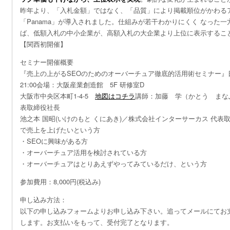
昨年より、「入札金額」ではなく、「品質」により掲載順位がかわる
「Panama」が導入されました。仕組みが若干わかりにくく なった
ば、低額入札の中小企業が、高額入札の大企業より上位に表示するこ
【関西初開催】
セミナー開催概要
『売上の上がるSEOのためのオーバーチュア徹底的活用術セミナー』
21:00会場：大阪産業創造館 5F 研修室D
大阪市中央区本町1-4-5
地図はコチラ
講師：加藤 学（かとう まな
表取締役社長
池之本 国昭(いけのもと くにあき)／株式会社インターサーカス 代
で売上を上げたいという方
・SEOに興味がある方
・オーバーチュア活用を検討されている方
・オーバーチュアはとりあえずやってみているだけ、という方
参加費用：8,000円(税込み)
申し込み方法：
以下の申し込みフォームよりお申し込み下さい。追ってメールにてお
します。お支払いをもって、受付完了となります。