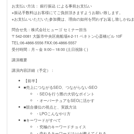
お支払い方法： 銀行振込 による事前お支払い
※振込手数料はお客様にてご負担頂きますようお願い致します。
※お支払いいただいた参加費は、理由の如何を問わずお返し致しかね
問合せ先：株式会社ヒューゴ セミナー担当
〒542-0081 大阪市中央区南船場4-2-11 ベネトン心斎橋ビル 10F
TEL:06-4866-5556 FAX:06-4866-5557
受付時間：月～金 9:00～18:00 (土日祝除く)
講演概要
講演内容詳細（予定）：
【前半】
■売上につながるSEO、つながらないSEO
・SEOを行う際の大切なポイント
・オーバーチュアをSEOに活かす
■競合優位の視点と、実践方法
・LPOこんなやり方
■キーワードがすべて
・究極のキーワードチョイス
・売れるキーワードは○○が教えてくれる