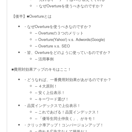
・なぜOvertureを使うべきなのですか？
【後半】■Overtureとは
・なぜOvertureを使うべきなのですか？
– Overtureの３つのメリット
– Overture(Yahoo!) v.s. Adwords(Google)
– Overture v.s. SEO
・皆、Overtureをどのように使っているのですか？
– 活用事例
■費用対効果アップのキモはここ！
・どうなれば、一番費用対効果があがるのですか？
– ４大原則！
– 安く上位表示！
– キーワード選び！
・品質インデックスで上位表示！
– これであげる！品質インデックス！
– 「優等生同士仲良く」、がキモ！
・クリック率アップ！コンバージョンアップ！
– 売れる広告文なんて簡単だ！