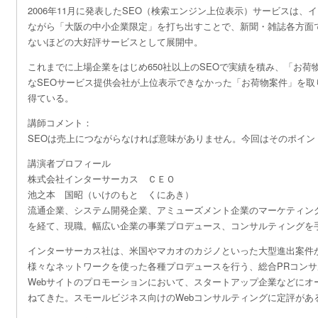
2006年11月に発表したSEO（検索エンジン上位表示）サービスは、
ながら「大阪の中小企業限定」を打ち出すことで、新聞・雑誌各方面
ないほどの大好評サービスとして展開中。
これまでに上場企業をはじめ650社以上のSEOで実績を積み、「お荷
なSEOサービス提供会社が上位表示できなかった「お荷物案件」を取
得ている。
講師コメント：
SEOは売上につながらなければ意味がありません。今回はそのポイン
講演者プロフィール
株式会社インターサーカス ＣＥＯ
池之本 国昭（いけのもと くにあき）
流通企業、システム開発企業、アミューズメント企業のマーケティング
を経て、現職。幅広い企業の事業プロデュース、コンサルティングを
インターサーカス社は、米国やマカオのカジノといった大型進出案件
様々なネットワークを使った各種プロデュースを行う、総合PRコン
Webサイトのプロモーションにおいて、スタートアップ企業などにオ
ねてきた。スモールビジネス向けのWebコンサルティングに定評があ