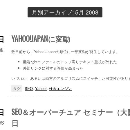
月別アーカイブ:
5月 2008
YAHOO!JAPANに変動
日
ON
,
数日前から、Yahoo!Japanの順位に一部変動が発生しています。
O！
極端なhtmlファイルのトップ寄りテキスト重視が外れた
外部リンクに対する評価が高まった
いづれか、あるいは両方のアルゴリズムにスイッチした可能性があり
タグ
SEO
,
Yahoo!
,
検索エンジン
SEO＆オーバーチュア セミナー（大阪
日
日
WS