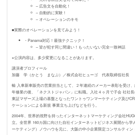
– 広告文を自動化！
– 自動的に実験！
– オペレーションのキモ
■実際のオペレーションを見てみよう！
・Panama対応！最強テクニック！
– 皆が犯す同じ間違い！もったいない完全一致神話
※公演内容は、多少変更になることがあります。
講演者プロフィール
加藤 学（かとう まなぶ）／株式会社ヒューゴ 代表取締役社長
輸 入車新車販売の営業担当として、２年連続のメーカー表彰を受け
年修業の後、「ネクストジャパン」に転職。入社４ヶ月で子会 社社
東証マザーズ上場の基盤となったワントゥワンマーケティング及びCR
ケーションによる新規 事業立ち上げなどを行う。
2004年、世界的視野を持ったインターネットマーケティング会社HUGO
立。全世界 160カ国に向けた自社インターネットビジネス展開から学
ーケティング）ノウハウを元に、大阪の中小企業限定コンサルティン 