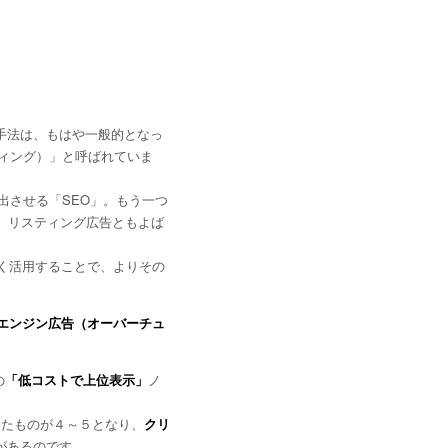
手法は、もはや一般的となっ
ィング）」と呼ばれていま
出させる「SEO」。もう一つ
、リスティング広告ともよば
く活用することで、よりその
エンジン広告（オーバーチュ
の
「低コストで上位表示」
ノ
ったものが４～５となり、
クリ
があるのです。