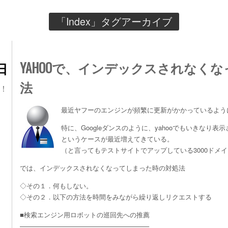
「
Index
」タグアーカイブ
YAHOOで、インデックスされなく
日
法
O！
最近ヤフーのエンジンが頻繁に更新がかかっているよう
特に、Googleダンスのように、yahooでもいきなり表
というケースが最近増えてきている。
（と言ってもテストサイトでアップしている3000ドメイ
では、インデックスされなくなってしまった時の対処法
◇その１．何もしない。
◇その２．以下の方法を時間をみながら繰り返しリクエストする
■検索エンジン用ロボットの巡回先への推薦
———————————————————–