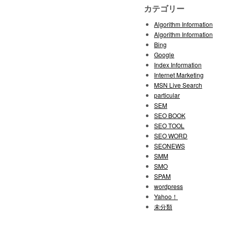
カテゴリー
Algorithm Information
Algorithm Information
Bing
Google
Index Information
Internet Marketing
MSN Live Search
particular
SEM
SEO BOOK
SEO TOOL
SEO WORD
SEONEWS
SMM
SMO
SPAM
wordpress
Yahoo！
未分類