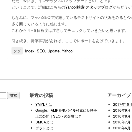
ただ、今回は、インデックスのアップデートとのことです。
ということで、詳細はこちらの
Yahoo!検索 スタッフブログ
からどうぞ
ちなみに、マッハSEOで実施しているテストサイトの状況をみると今
多く回っているように感じます。
これから４~５日程度は注意してチェックしていきたいと思います。
引き続き、特筆事項があれば、ここでレポートをあげていきます。
タグ
Index
,
SEO
,
Update
,
Yahoo!
最近の投稿
アーカイブ
YMYLとは
2017年10
Google、AMPをモバイル検索に反映を
2016年9月
正式公開｜SEOへの影響は？
2016年8月
DMCAとは
2016年7月
ボットとは
2016年6月