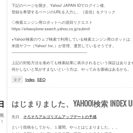
下記のページを開き、Yahoo! JAPAN IDでログイン後、
登録を希望するページのURLを入力し、［送信］をクリック
◇検索エンジン用ロボットへの巡回リクエスト
https://siteexplorer.search.yahoo.co.jp/submit
※Yahoo!検索のウェブ検索で利用している検索エンジン用ロボットは
米国ヤフー（Yahoo! Inc.）が管理、運営しているそうです。
———————————————————–
上記の対処方法を進めても検索結果に表示されるという保証はありま
何かしないと気がすまないという方は、やってみる価値はあるかも。
タグ
Index
,
SEO
はじまりました、YAHOO!検索 INDEX UP
日
ON
,
先日、
そろそろアルゴリズムアップデートの予感
O！
という投稿をしてから、１週間。やっとはじまりました。。。