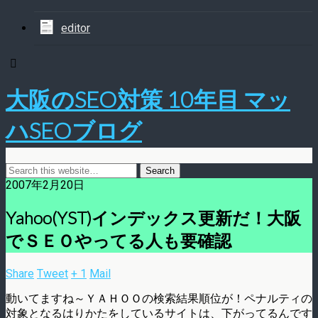
editor
大阪のSEO対策 10年目 マッ
ハSEOブログ
2007年2月20日
Yahoo(YST)インデックス更新だ！大阪
でＳＥＯやってる人も要確認
Share
Tweet
+ 1
Mail
動いてますね～ＹＡＨＯＯの検索結果順位が！ペナルティの
対象となるはりかたをしているサイトは、下がってるんです