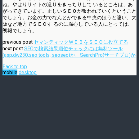
ね。やはりサイトの造りをきっちりして いるところは、あ
がってきています。正しいＳＥＯが報われていくということ
でしょう。お金の力でなんとかできる中央のほうと違い、大
阪など地方でＳＥＯす るのに腐心している人にとっては、
朗報でしょう。
previous post
セマンティックＷＥＢをＳＥＯに役立てる
next post
SEOで検索結果順位チェックには無料ツール
(asp,dw230,seo tools, seoseo)か、SearchPro(サーチプロ)か
Back to top
mobile
desktop