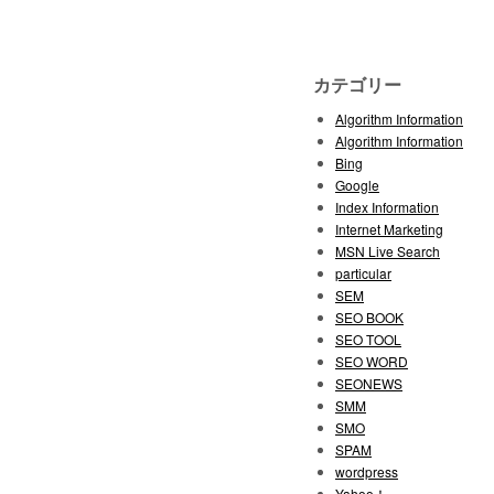
カテゴリー
Algorithm Information
Algorithm Information
Bing
Google
Index Information
Internet Marketing
MSN Live Search
particular
SEM
SEO BOOK
SEO TOOL
SEO WORD
SEONEWS
SMM
SMO
SPAM
wordpress
Yahoo！