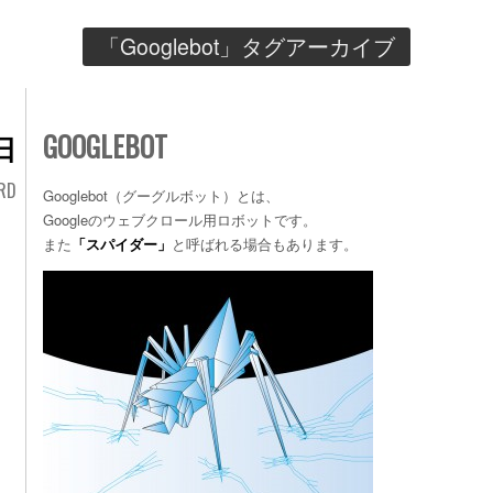
「
Googlebot
」タグアーカイブ
GOOGLEBOT
日
RD
Googlebot（グーグルボット）とは、
Googleのウェブクロール用ロボットです。
また
「スパイダー」
と呼ばれる場合もあります。