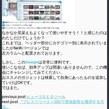
なかなか見栄えもよくなって使いやすそう！！と感じたのは
わたしだけでしょうか？
これまでは、ヘッダー部分にカテゴリー別に表示されていま
したがNeWバージョンでは
左カラムへと配置されております。
しかし、この
iGoogle
は非常に便利です。
使いこなせば、効率アップは間違いありませんので、この機
会にチャレンジしてみてください。
おススメのガジェットは検索して自身にあったものを追加し
ていけばOKです。
ではまた。
previous post
ヒューゴＳＥＯツール
next post
『プレスリリース＋SEOで新規顧客を獲得する方
法』