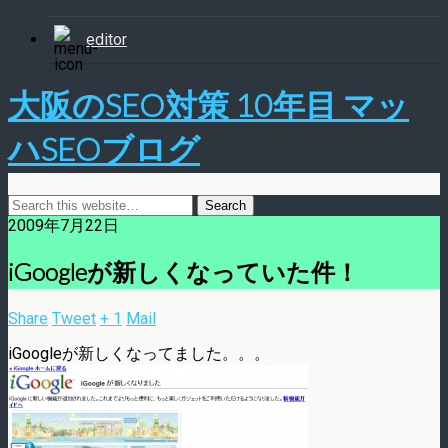
editor
大阪のSEO対策 10年目 マッ
ハSEOブログ
2009年7月22日
iGoogleが新しくなっていた件！
Share
Tweet
+ 1
Mail
iGoogleが新しくなってました。。。