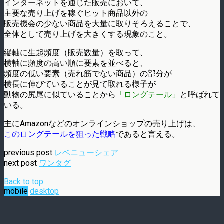
インターネットを通じた販売において、
主要な売り上げを稼ぐヒット商品以外の
販売機会の少ない商品を大量に取りそろえることで、
全体として売り上げを大きくする現象のこと。
縦軸に生起頻度（販売数量）を取って、
横軸に頻度の高い順に要素を並べると、
頻度の低い要素（売れ筋でない商品）の部分が
横長に伸びていることが見て取れる様子が
動物の尻尾に似ていることから
「ロングテール」
と呼ばれて
いる。
主にAmazonなどのオンラインショップの売り上げは、
このロングテールを狙った戦略
であると言える。
previous post
レベニューシェア
next post
ワンタグ
Back to top
mobile
desktop