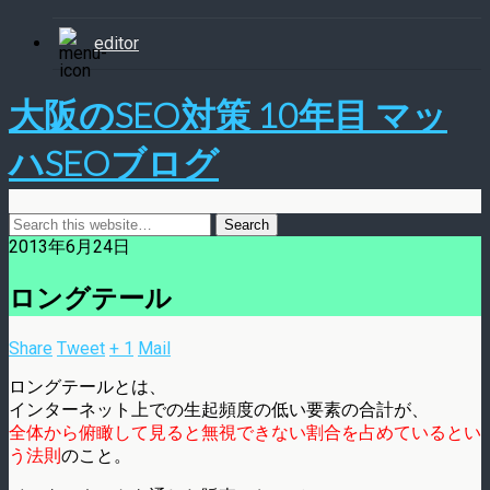
editor
大阪のSEO対策 10年目 マッ
ハSEOブログ
2013年6月24日
ロングテール
Share
Tweet
+ 1
Mail
ロングテールとは、
インターネット上での生起頻度の低い要素の合計が、
全体から俯瞰して見ると無視できない割合を占めているとい
う法則
のこと。