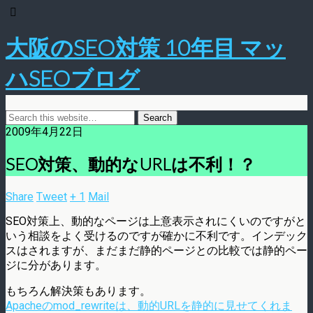
大阪のSEO対策 10年目 マッ
ハSEOブログ
2009年4月22日
SEO対策、動的なURLは不利！？
Share
Tweet
+ 1
Mail
SEO対策上、動的なページは上意表示されにくいのですがと
いう相談をよく受けるのですが確かに不利です。インデック
スはされますが、まだまだ静的ページとの比較では静的ペー
ジに分があります。
もちろん解決策もあります。
Apacheのmod_rewriteは、動的URLを静的に見せてくれま