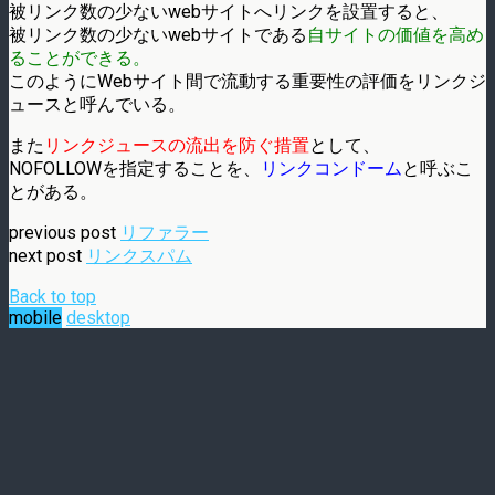
被リンク数の少ないwebサイトへリンクを設置すると、
被リンク数の少ないwebサイトである
自サイトの価値を高め
ることができる。
このようにWebサイト間で流動する重要性の評価をリンクジ
ュースと呼んでいる。
また
リンクジュースの流出を防ぐ措置
として、
NOFOLLOWを指定することを、
リンクコンドーム
と呼ぶこ
とがある。
previous post
リファラー
next post
リンクスパム
Back to top
mobile
desktop