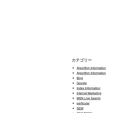
カテゴリー
Algorithm Information
Algorithm Information
Bing
Google
Index Information
Internet Marketing
MSN Live Search
particular
SEM