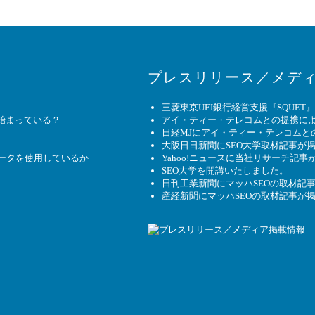
プレスリリース／メデ
三菱東京UFJ銀行経営支援『SQUE
始まっている？
アイ・ティー・テレコムとの提携によ
日経MJにアイ・ティー・テレコムと
大阪日日新聞にSEO大学取材記事が
データを使用しているか
Yahoo!ニュースに当社リサーチ記
SEO大学を開講いたしました。
日刊工業新聞にマッハSEOの取材記
産経新聞にマッハSEOの取材記事が